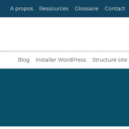
Aller
A propos
Ressources
Glossaire
Contact
au
contenu
Blog
Installer WordPress
Structure site