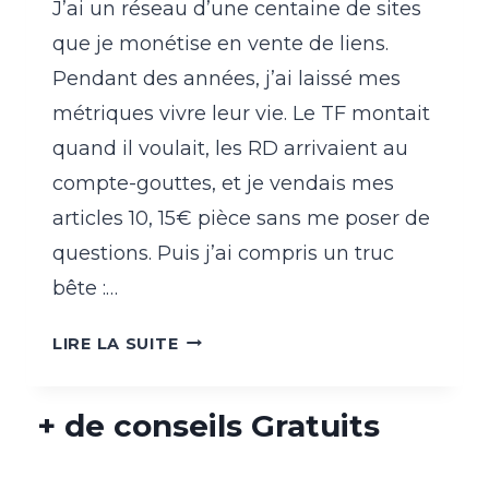
J’ai un réseau d’une centaine de sites
que je monétise en vente de liens.
Pendant des années, j’ai laissé mes
métriques vivre leur vie. Le TF montait
quand il voulait, les RD arrivaient au
compte-gouttes, et je vendais mes
articles 10, 15€ pièce sans me poser de
questions. Puis j’ai compris un truc
bête :…
METRICS
LIRE LA SUITE
BOOSTER
:
+ de conseils Gratuits
COMMENT
J’AI
DOUBLÉ