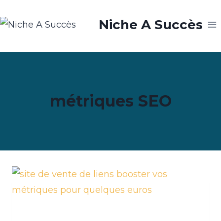
Aller
Niche A Succès
au
contenu
métriques SEO