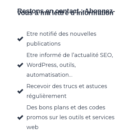
Restons en contact : Abonnez-
vous à ma lettre d’information
Etre notifié des nouvelles
publications
Etre informé de l’actualité SEO,
WordPress, outils,
automatisation…
Recevoir des trucs et astuces
régulièrement
Des bons plans et des codes
promos sur les outils et services
web