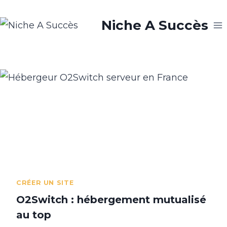
Aller
Niche A Succès
au
contenu
CRÉER UN SITE
O2Switch : hébergement mutualisé
au top